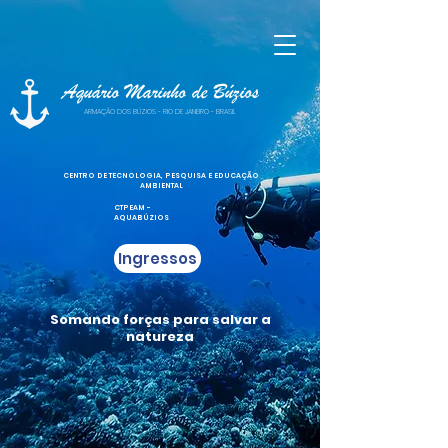
Aquário Marinho de Búzios
ARMAÇÃO DOS BÚZIOS - RIO DE JANEIRO - BRASIL
CENTRO DE TECNOLOGIA, PESQUISA E EDUCAÇÃO
AMBIENTAL
CTPEAM -
AQUABÚZIOS
Ingressos
Somando forças para salvar a
natureza